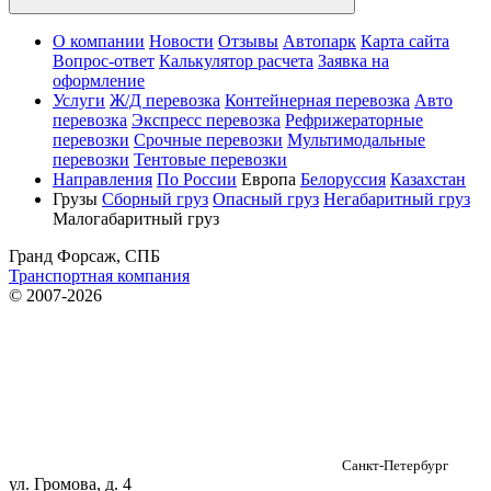
О компании
Новости
Отзывы
Автопарк
Карта сайта
Вопрос-ответ
Калькулятор расчета
Заявка на
оформление
Услуги
Ж/Д перевозка
Контейнерная перевозка
Авто
перевозка
Экспресс перевозка
Рефрижераторные
перевозки
Срочные перевозки
Мультимодальные
перевозки
Тентовые перевозки
Направления
По России
Европа
Белоруссия
Казахстан
Грузы
Сборный груз
Опасный груз
Негабаритный груз
Малогабаритный груз
Гранд Форсаж, СПБ
Транспортная компания
© 2007-2026
Санкт-Петербург
ул. Громова, д. 4